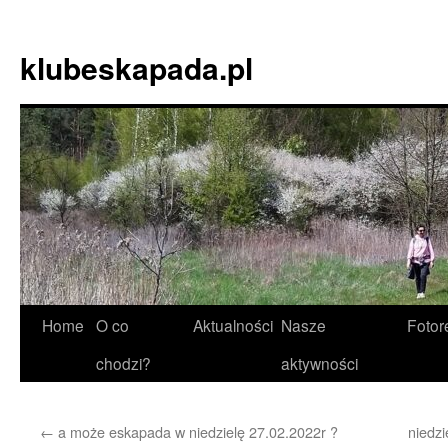
Skip
to
klubeskapada.pl
content
Home
O co
Aktualności
Nasze
Fotor
chodzi?
aktywności
←
a może eskapada w niedzielę 27.02.2022r ?
niedz