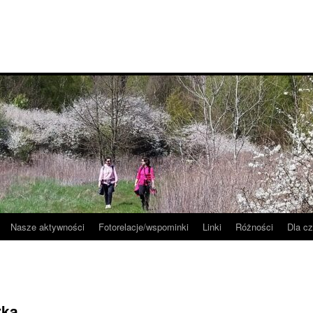
Nasze aktywności
Fotorelacje/wspominki
Linki
Różności
Dla c
łka