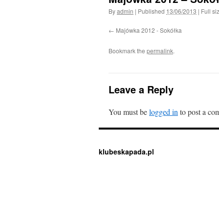
By
admin
|
Published
13/06/2013
|
Full si
Majówka 2012 - Sokółka
Bookmark the
permalink
.
Leave a Reply
You must be
logged in
to post a co
klubeskapada.pl