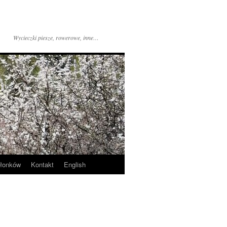
Wycieczki piesze, rowerowe, inne…
złonków
Kontakt
English