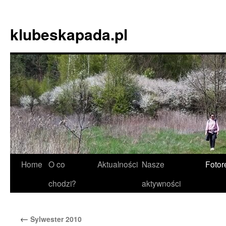
Skip
to
klubeskapada.pl
content
Home
O co
Aktualności
Nasze
Fotor
chodzi?
aktywności
←
Sylwester 2010