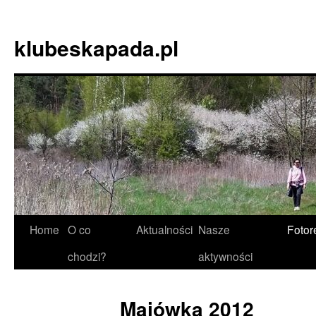
Skip
to
klubeskapada.pl
content
Home
O co
Aktualności
Nasze
Fotor
chodzi?
aktywności
Majówka 2012