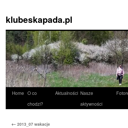
Skip
to
klubeskapada.pl
content
Home
O co
Aktualności
Nasze
Fotor
chodzi?
aktywności
←
2013_07 wakacje