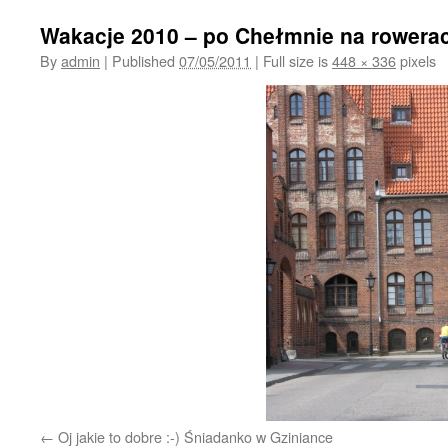
Wakacje 2010 – po Chełmnie na rowera
By
admin
|
Published
07/05/2011
|
Full size is
448 × 336
pixels
Oj jakie to dobre :-) Śniadanko w Gziniance