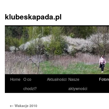
Skip
to
klubeskapada.pl
content
Home
O co
Aktualności
Nasze
Fotor
chodzi?
aktywności
←
Wakacje 2010