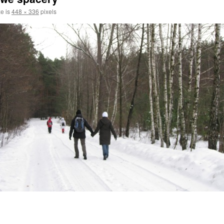
ze is
448 × 336
pixels