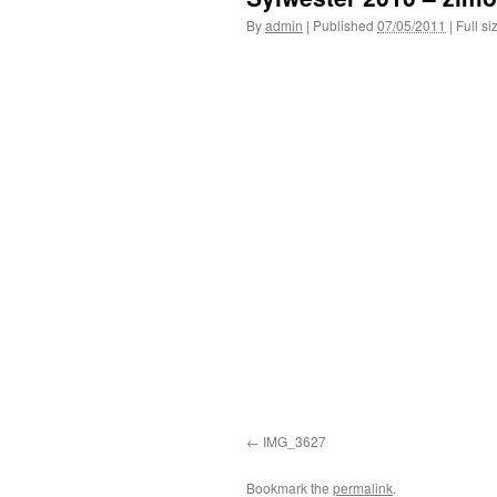
By
admin
|
Published
07/05/2011
|
Full si
IMG_3627
Bookmark the
permalink
.