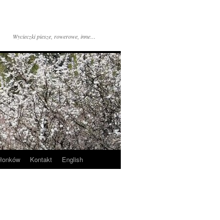
Wycieczki piesze, rowerowe, inne…
złonków
Kontakt
English