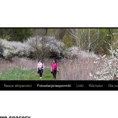
Nasze aktywności
Fotorelacje/wspominki
Linki
Różności
Dla c
owe spacery