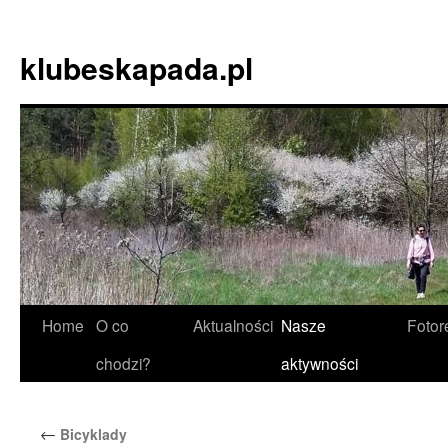
Skip
to
klubeskapada.pl
content
Home
O co
Aktualności
Nasze
Fotor
chodzi?
aktywności
←
Bicyklady