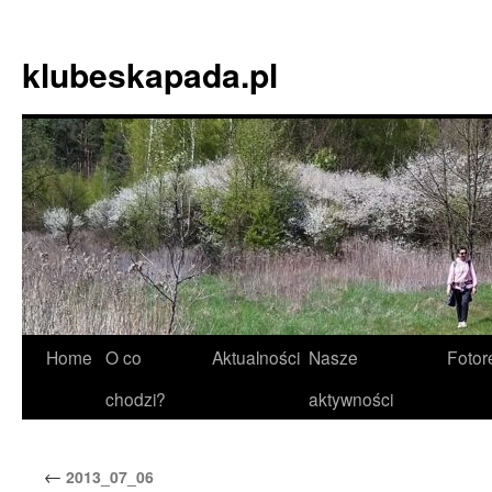
Skip
to
klubeskapada.pl
content
Home
O co
Aktualności
Nasze
Fotor
chodzi?
aktywności
←
2013_07_06