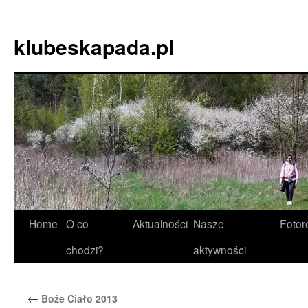
Skip
to
klubeskapada.pl
content
Home
O co
Aktualności
Nasze
Fotor
chodzi?
aktywności
←
Boże Ciało 2013