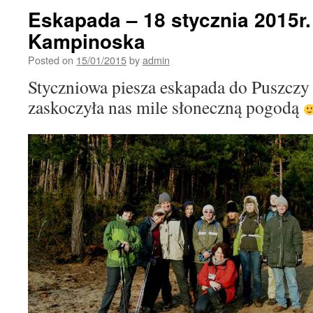
Eskapada – 18 stycznia 2015r
Kampinoska
Posted on
15/01/2015
by
admin
Styczniowa piesza eskapada do Puszcz
zaskoczyła nas mile słoneczną pogodą