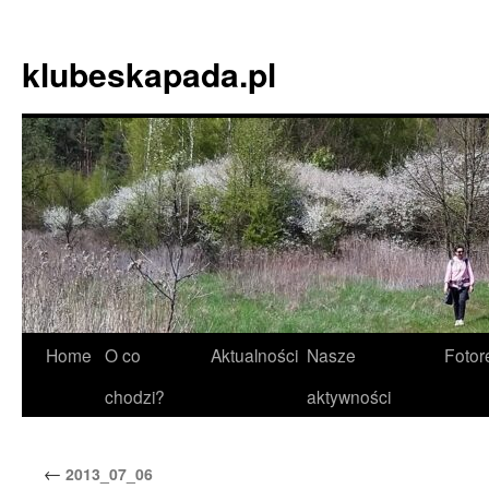
Skip
to
klubeskapada.pl
content
Home
O co
Aktualności
Nasze
Fotor
chodzi?
aktywności
←
2013_07_06