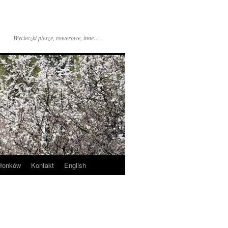
Wycieczki piesze, rowerowe, inne…
złonków
Kontakt
English