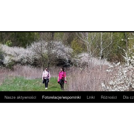
Nasze aktywności
Fotorelacje/wspominki
Linki
Różności
Dla c