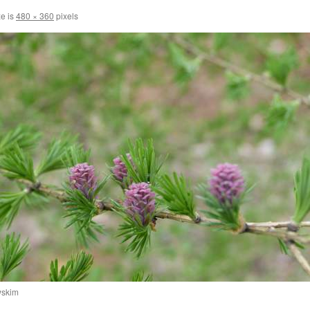
ze is
480 × 360
pixels
wskim