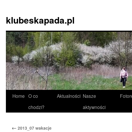
Skip
to
klubeskapada.pl
content
Home
O co
Aktualności
Nasze
Fotor
chodzi?
aktywności
←
2013_07 wakacje