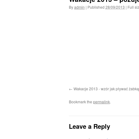
By
admin
|
Published
28/09/2013
|
Full si
Wakacje 2013 - wzór jak pływać żabką 
Bookmark the
permalink
.
Leave a Reply