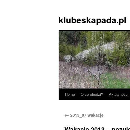
Skip
to
klubeskapada.pl
content
Home
O co chodzi?
Aktualności
←
2013_07 wakacje
Wakacje 2013 – pozuj