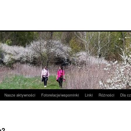
Nasze aktywności
Fotorelacje/wspominki
Linki
Różności
Dla c
e?