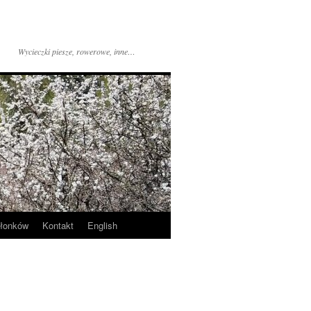
Wycieczki piesze, rowerowe, inne…
złonków
Kontakt
English