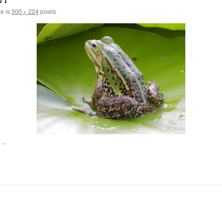
ze is
300 × 224
pixels
...