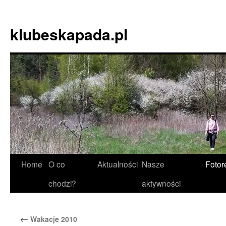
Skip
to
klubeskapada.pl
content
Home
O co
Aktualności
Nasze
Fotor
chodzi?
aktywności
←
Wakacje 2010